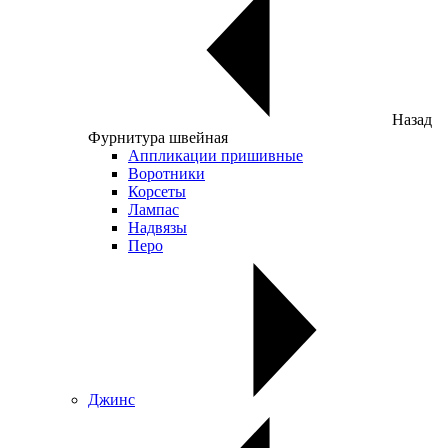
Назад
Фурнитура швейная
Аппликации пришивные
Воротники
Корсеты
Лампас
Надвязы
Перо
Джинс