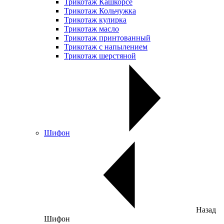
Трикотаж Кашкорсе
Трикотаж Кольчужка
Трикотаж кулирка
Трикотаж масло
Трикотаж принтованный
Трикотаж с напылением
Трикотаж шерстяной
Шифон
Назад
Шифон