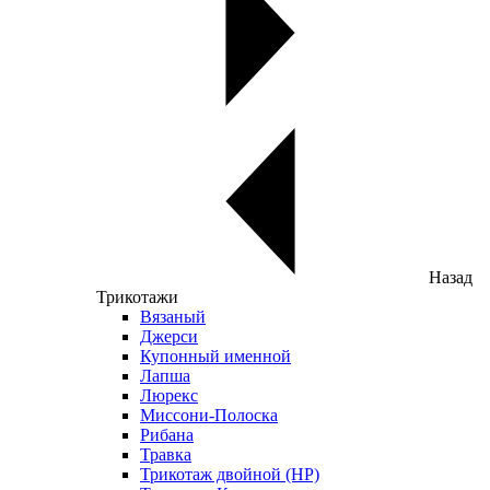
Назад
Трикотажи
Вязаный
Джерси
Купонный именной
Лапша
Люрекс
Миссони-Полоска
Рибана
Травка
Трикотаж двойной (НР)