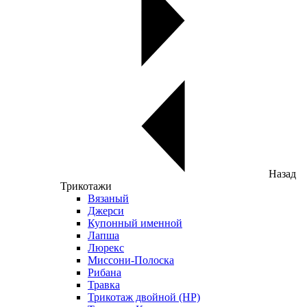
Назад
Трикотажи
Вязаный
Джерси
Купонный именной
Лапша
Люрекс
Миссони-Полоска
Рибана
Травка
Трикотаж двойной (НР)