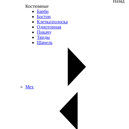
Назад
Костюмные
Барби
Бостон
Клетка\полоска
Однотонная
Пикачу
Твиды
Шанель
Мех