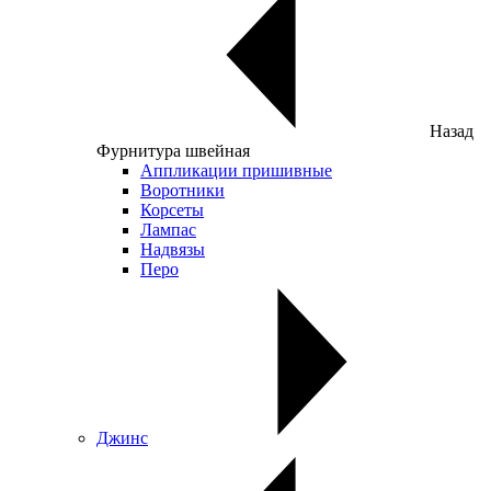
Назад
Фурнитура швейная
Аппликации пришивные
Воротники
Корсеты
Лампас
Надвязы
Перо
Джинс