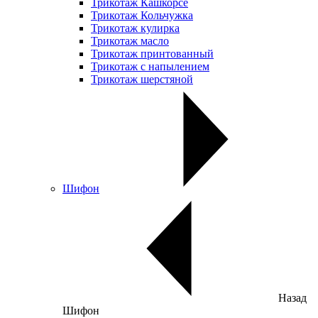
Трикотаж Кашкорсе
Трикотаж Кольчужка
Трикотаж кулирка
Трикотаж масло
Трикотаж принтованный
Трикотаж с напылением
Трикотаж шерстяной
Шифон
Назад
Шифон